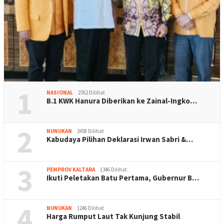
1
NASIONAL
2762 Dilihat
B.1 KWK Hanura Diberikan ke Zainal-Ingko…
2
NUNUKAN
2458 Dilihat
Kabudaya Pilihan Deklarasi Irwan Sabri &…
3
PEMPROV KALTARA
1346 Dilihat
Ikuti Peletakan Batu Pertama, Gubernur B…
4
NUNUKAN
1246 Dilihat
Harga Rumput Laut Tak Kunjung Stabil